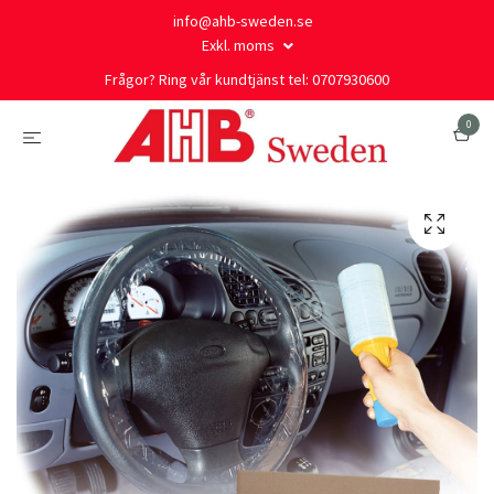
info@ahb-sweden.se
Exkl. moms
Frågor? Ring vår kundtjänst tel: 0707930600
0