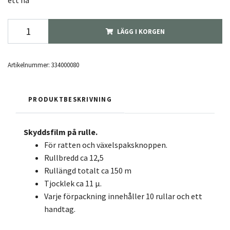
ett ha
LÄGG I KORGEN
Artikelnummer:
334000080
PRODUKTBESKRIVNING
Skyddsfilm på rulle.
För ratten och växelspaksknoppen.
Rullbredd ca 12,5
Rullängd totalt ca 150 m
Tjocklek ca 11 μ.
Varje förpackning innehåller 10 rullar och ett
handtag.