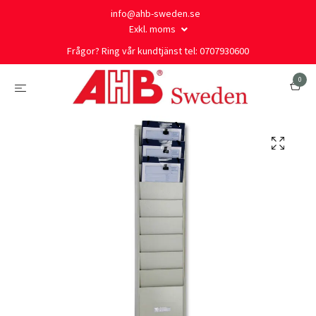
info@ahb-sweden.se
Exkl. moms
Frågor? Ring vår kundtjänst tel: 0707930600
0