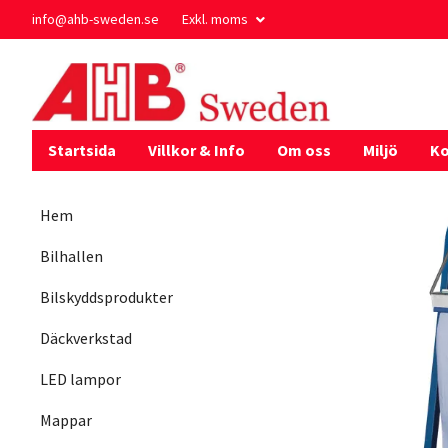
info@ahb-sweden.se
Exkl. moms
Startsida
Villkor & Info
Om oss
Miljö
Ko
Hem
Bilhallen
Bilskyddsprodukter
Däckverkstad
LED lampor
Mappar