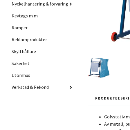
Nyckelhantering & förvaring
Keytags m.m
Ramper
Reklamprodukter
Skylthållare
Säkerhet
Utomhus
Verkstad & Rekond
PRODUKTBESKRI
Golvstativ m
Av metall, p