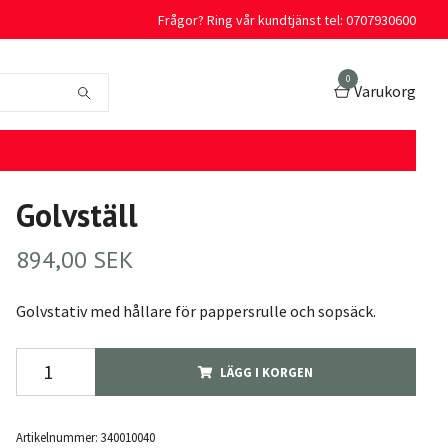
Frågor? Ring vår kundtjänst tel: 0707930600
0
Varukorg
Golvställ
894,00 SEK
Golvstativ med hållare för pappersrulle och sopsäck.
LÄGG I KORGEN
Artikelnummer:
340010040