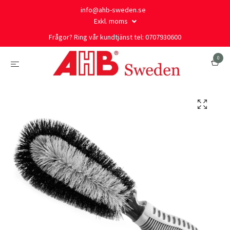
info@ahb-sweden.se
Exkl. moms
Frågor? Ring vår kundtjänst tel: 0707930600
0