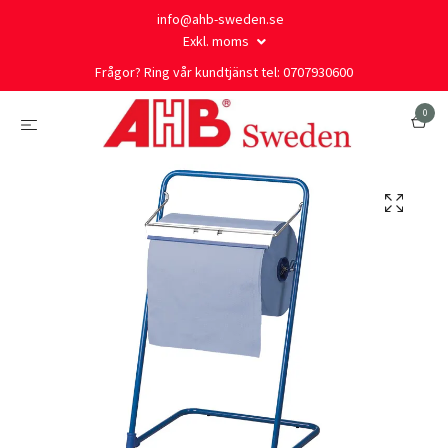
info@ahb-sweden.se
Exkl. moms
Frågor? Ring vår kundtjänst tel: 0707930600
0