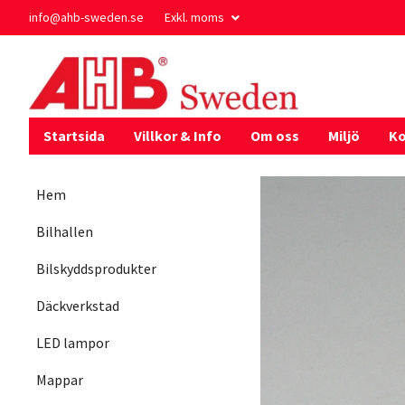
info@ahb-sweden.se
Exkl. moms
Startsida
Villkor & Info
Om oss
Miljö
Ko
Hem
Bilhallen
Bilskyddsprodukter
Däckverkstad
LED lampor
Mappar