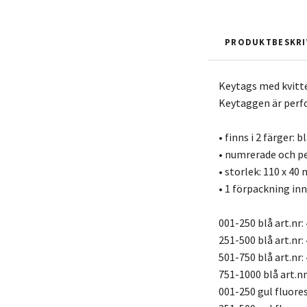
PRODUKTBESKRI
Keytags med kvitt
Keytaggen är perfor
• finns i 2 färger: 
• numrerade och p
• storlek: 110 x 40
• 1 förpackning in
001-250 blå art.nr
251-500 blå art.nr
501-750 blå art.nr
751-1000 blå art.n
001-250 gul fluore