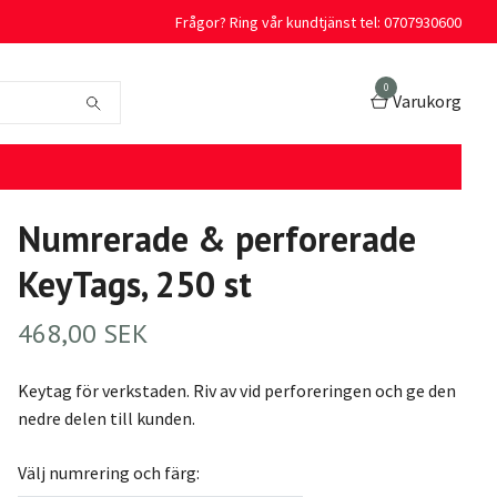
Frågor? Ring vår kundtjänst tel: 0707930600
0
Varukorg
Numrerade & perforerade
KeyTags, 250 st
468,00 SEK
Keytag för verkstaden. Riv av vid perforeringen och ge den
nedre delen till kunden.
Välj numrering och färg: