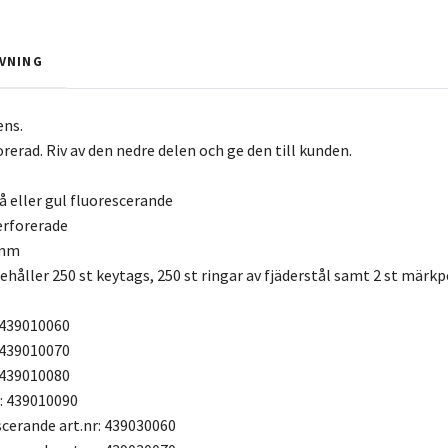
VNING
ens.
erad. Riv av den nedre delen och ge den till kunden.
blå eller gul fluorescerande
erforerade
 mm
nehåller 250 st keytags, 250 st ringar av fjäderstål samt 2 st mä
: 439010060
: 439010070
: 439010080
r: 439010090
scerande art.nr: 439030060