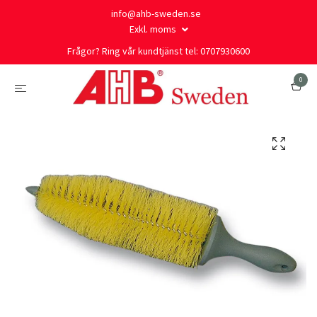
info@ahb-sweden.se
Exkl. moms
Frågor? Ring vår kundtjänst tel: 0707930600
0