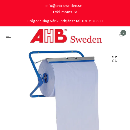
info@ahb-sweden.se
Exkl. moms
Frågor? Ring vår kundtjänst tel: 0707930600
0