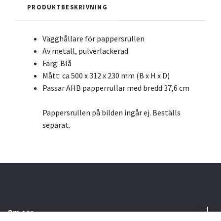
PRODUKTBESKRIVNING
Vägghållare för pappersrullen
Av metall, pulverlackerad
Färg: Blå
Mått: ca 500 x 312 x 230 mm (B x H x D)
Passar AHB papperrullar med bredd 37,6 cm
Pappersrullen på bilden ingår ej. Beställs
separat.
Om oss