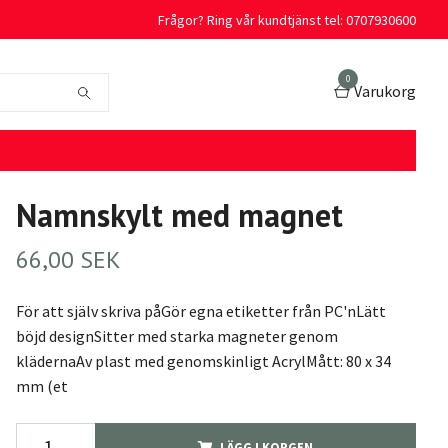
Frågor? Ring vår kundtjänst tel: 0707930600
0
Varukorg
Namnskylt med magnet
66,00 SEK
För att själv skriva påGör egna etiketter från PC'nLätt
böjd designSitter med starka magneter genom
klädernaAv plast med genomskinligt AcrylMått: 80 x 34
mm (et
LÄGG I KORGEN