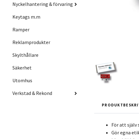
Nyckelhantering & förvaring
Keytags m.m
Ramper
Reklamprodukter
Skylthållare
Säkerhet
Utomhus
Verkstad & Rekond
PRODUKTBESKRI
För att själv 
Gör egna eti