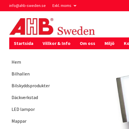
info@ahb-sweden.se
Exkl. moms
Startsida
Villkor & Info
Om oss
Miljö
Ko
Hem
Bilhallen
Bilskyddsprodukter
Däckverkstad
LED lampor
Mappar