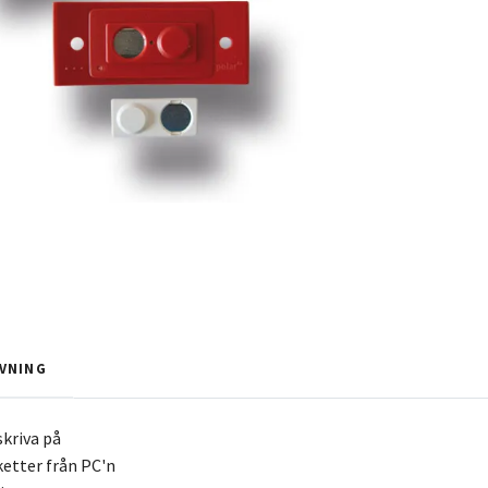
VNING
skriva på
ketter från PC'n