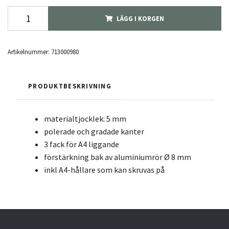
LÄGG I KORGEN
Artikelnummer:
713000980
PRODUKTBESKRIVNING
materialtjocklek: 5 mm
polerade och gradade kanter
3 fack för A4 liggande
förstärkning bak av aluminiumrör Ø 8 mm
inkl A4-hållare som kan skruvas på