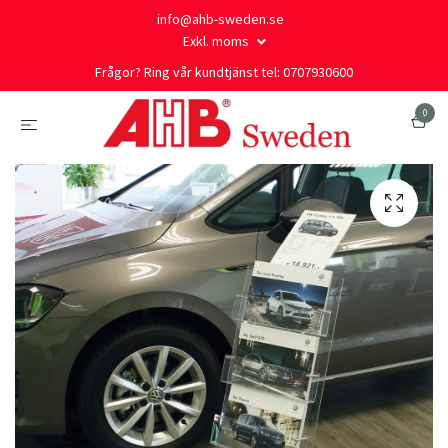
info@ahb-sweden.se
Exkl. moms
Frågor? Ring vår kundtjänst tel: 0707930600
0