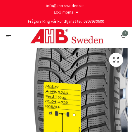
info@ahb-sweden.se
Exkl. moms
Frågor? Ring vår kundtjänst tel: 0707930600
0