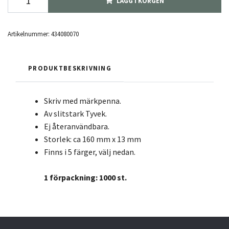
LÄGG I KORGEN
Artikelnummer:
434080070
PRODUKTBESKRIVNING
Skriv med märkpenna.
Av slitstark Tyvek.
Ej återanvändbara.
Storlek: ca 160 mm x 13 mm
Finns i 5 färger, välj nedan.
1 förpackning: 1000 st.