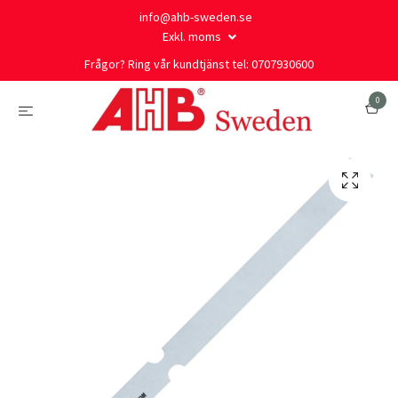
info@ahb-sweden.se
Exkl. moms
Frågor? Ring vår kundtjänst tel: 0707930600
0