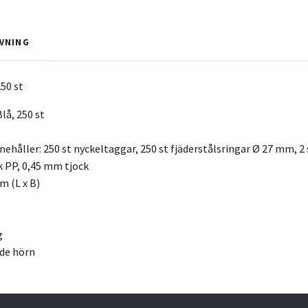
VNING
50 st
lå, 250 st
nehåller: 250 st nyckeltaggar, 250 st fjäderstålsringar Ø 27 mm,
k PP, 0,45 mm tjock
m (L x B)
g
ade hörn