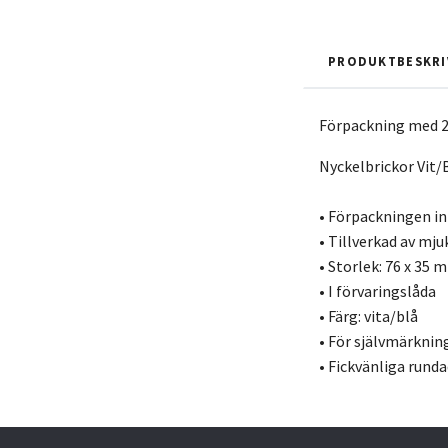
PRODUKTBESKRI
Förpackning med 2
Nyckelbrickor Vit/B
• Förpackningen in
• Tillverkad av mju
• Storlek: 76 x 35 m
• I förvaringslåda
• Färg: vita/blå
• För självmärknin
• Fickvänliga rund