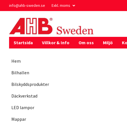
info@ahb-sweden.se
Exkl. moms
Startsida
Villkor & Info
Om oss
Miljö
Ko
Hem
Bilhallen
Bilskyddsprodukter
Däckverkstad
LED lampor
Mappar