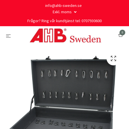
info@ahb-sweden.se
Exkl. moms
Frågor? Ring vår kundtjänst tel: 0707930600
0