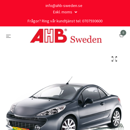
info@ahb-sweden.se
Exkl. moms
Frågor? Ring vår kundtjänst tel: 0707930600
0