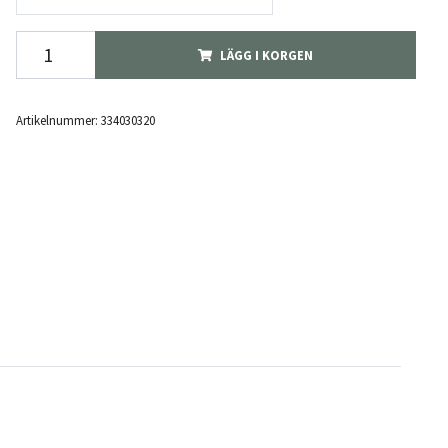
LÄGG I KORGEN
Artikelnummer:
334030320