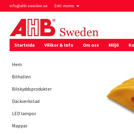
info@ahb-sweden.se
Exkl. moms
Startsida
Villkor & Info
Om oss
Miljö
Ko
Hem
Bilhallen
Bilskyddsprodukter
Däckverkstad
LED lampor
Mappar