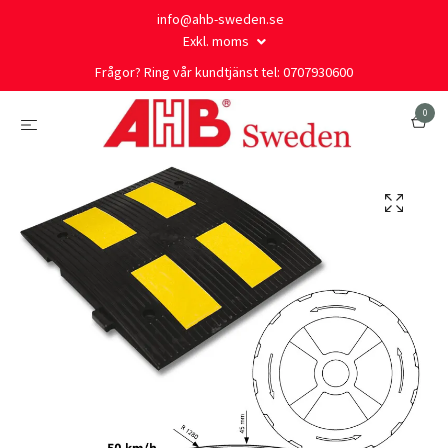
info@ahb-sweden.se
Exkl. moms
Frågor? Ring vår kundtjänst tel: 0707930600
0