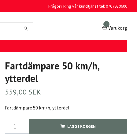
Frågor? Ring vår kundtjänst tel: 0707930600
0
Varukorg
Fartdämpare 50 km/h,
ytterdel
559,00 SEK
Fartdämpare 50 km/h, ytterdel.
LÄGG I KORGEN