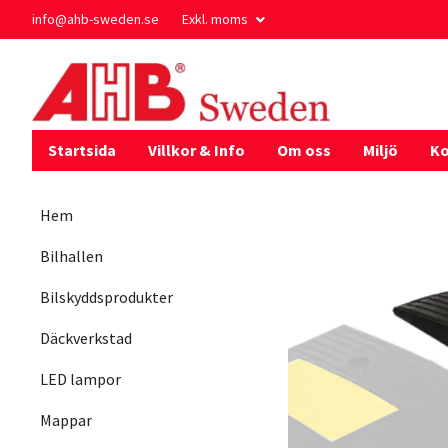
info@ahb-sweden.se
Exkl. moms
Startsida
Villkor & Info
Om oss
Miljö
Ko
Hem
Bilhallen
Bilskyddsprodukter
Däckverkstad
LED lampor
Mappar