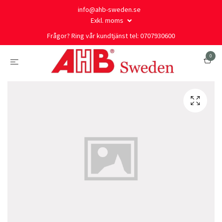
info@ahb-sweden.se
Exkl. moms
Frågor? Ring vår kundtjänst tel: 0707930600
0