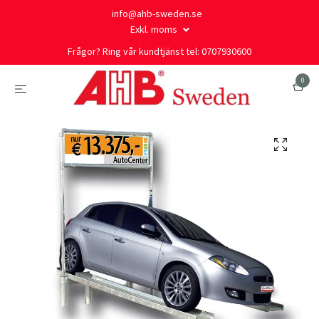
info@ahb-sweden.se
Exkl. moms
Frågor? Ring vår kundtjänst tel: 0707930600
0